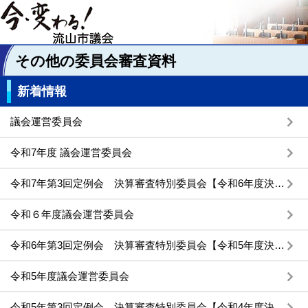
その他の委員会審査資料
新着情報
議会運営委員会
令和7年度 議会運営委員会
令和7年第3回定例会 決算審査特別委員会【令和6年度決算】
令和６年度議会運営委員会
令和6年第3回定例会 決算審査特別委員会【令和5年度決算】
令和5年度議会運営委員会
令和5年第3回定例会 決算審査特別委員会【令和4年度決算】