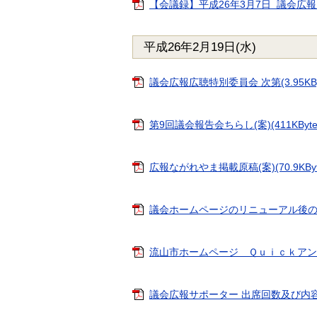
【会議録】平成26年3月7日 議会広報広聴
平成26年2月19日(水)
議会広報広聴特別委員会 次第(3.95KBy
第9回議会報告会ちらし(案)(411KByte
広報ながれやま掲載原稿(案)(70.9KByt
議会ホームページのリニューアル後のイメー
流山市ホームページ Ｑｕｉｃｋアンケー
議会広報サポーター 出席回数及び内容につい