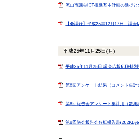
流山市議会ICT推進基本計画の進捗と分掌(案
【会議録】平成25年12月17日 議会広報
平成25年11月25日(月)
平成25年11月25日 議会広報広聴特別委員
第8回アンケート結果（コメント集計）(44
第8回報告会アンケート集計用（数集計）(3
第8回議会報告会各班報告書(282KByte