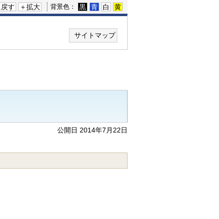
に戻す
＋拡大
黒
青
白
黄
背景色：
サイトマップ
公開日 2014年7月22日