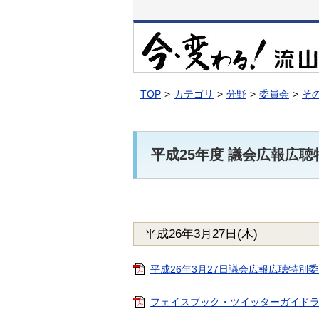
本
文
へ
移
動
TOP
カテゴリ
分野
委員会
そ
平成25年度 議会広報広
平成26年3月27日(木)
平成26年3月27日議会広報広聴特別委員会 
フェイスブック・ツイッターガイドラインに