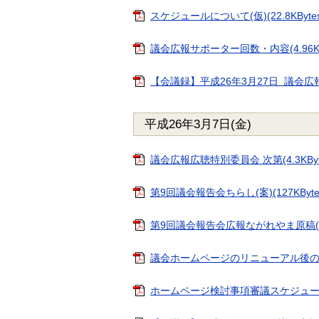
スケジュールについて(仮)(22.8KBytes
議会広報サポーター回数・内容(4.96KBy
【会議録】平成26年3月27日 議会広報広
平成26年3月7日(金)
議会広報広聴特別委員会 次第(4.3KByt
第9回議会報告会ちらし(案)(127KByte
第9回議会報告会広報ながれやま原稿(案)(7
議会ホームページのリニューアル後のイメー
ホームページ検討事項審議スケジュールについ