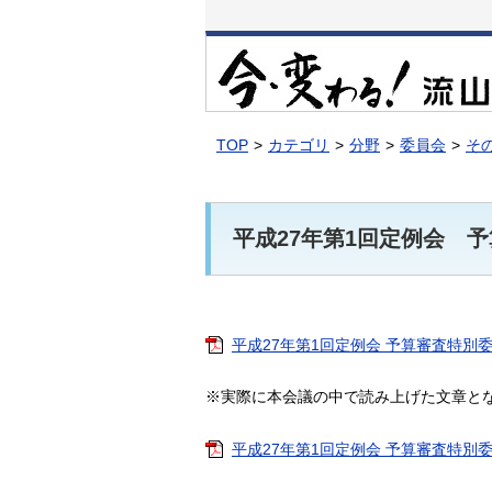
本
文
へ
移
動
TOP
カテゴリ
分野
委員会
そ
平成27年第1回定例会 
平成27年第1回定例会 予算審査特別委員
※実際に本会議の中で読み上げた文章と
平成27年第1回定例会 予算審査特別委員