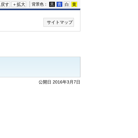
に戻す
＋拡大
黒
青
白
黄
背景色：
サイトマップ
公開日 2016年3月7日