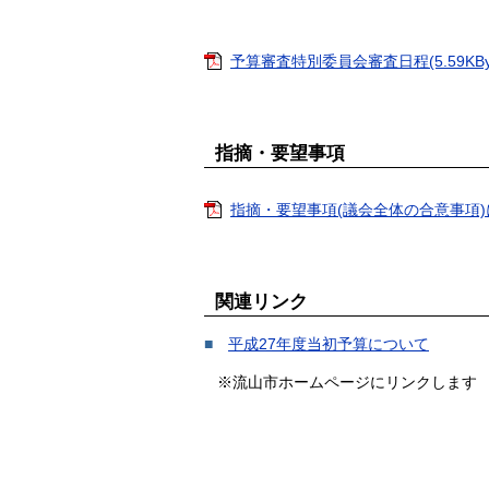
予算審査特別委員会審査日程(5.59KByt
指摘・要望事項
指摘・要望事項(議会全体の合意事項)につ
関連リンク
■
平成27年度当初予算について
※流山市ホームページにリンクします