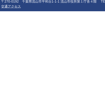
〒270-0192 千葉県流山市平和台1-1-1 流山市役所第１庁舎４階 TEL：04-7150-6
交通アクセス