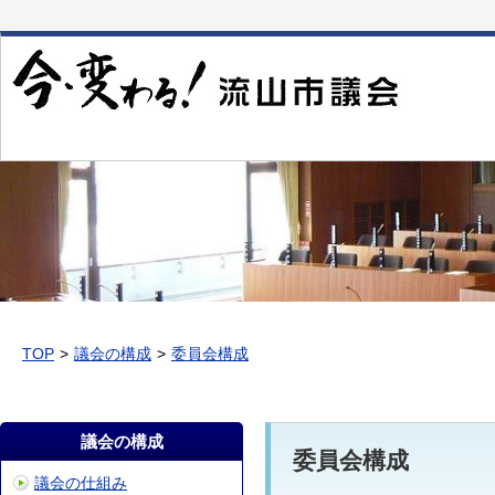
本
文
へ
移
動
TOP
議会の構成
委員会構成
議会の構成
委員会構成
議会の仕組み