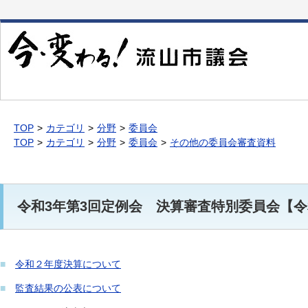
本
文
へ
移
動
TOP
カテゴリ
分野
委員会
TOP
カテゴリ
分野
委員会
その他の委員会審査資料
令和3年第3回定例会 決算審査特別委員会【令
■
令和２年度決算について
■
監査結果の公表について