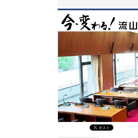
本
文
へ
移
動