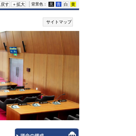
に戻す
＋拡大
黒
青
白
黄
背景色：
サイトマップ