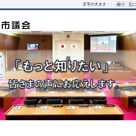
－縮小
元
文字の大きさ：