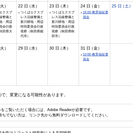
22
23
24
25
エクスプ
つくばエクスプ
つくばエクスプ
16:00-教育福祉委
線整備と
レス沿線整備と
レス沿線整備と
員会
地・周辺
新川耕地・周辺
新川耕地・周辺
員会行政
特別委員会行政
特別委員会行政
秋田県大
視察（秋田県能
視察（秋田県秋
代市）
田市）
29
30
31
10:00-教育福祉委
員会
ので、変更になる可能性があります。
をご覧いただく場合には、Adobe Readerが必要です。
erをお持ちでない方は、リンク先から無料ダウンロードしてください。
稲田大学マニフェスト研究所による共同研究