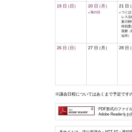
19
20
21
海の日
つくば
レス沿
新川耕
特別委
視察（
仙市）
26
27
28
※議会日程についてはあくまで予定です
PDF形式のファイル
Adobe Read
本サイトは、流山市議会・NTT-AT・早