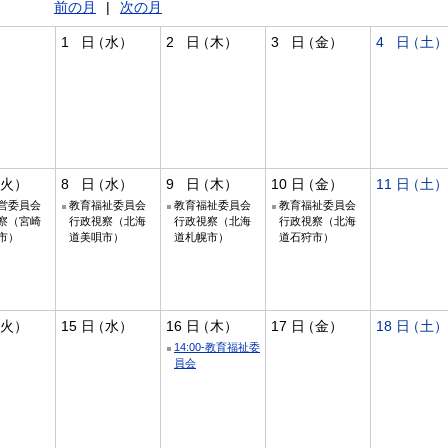
前の月
|
次の月
1
2
3
4
8
9
10
11
営委員会
教育福祉委員会
教育福祉委員会
教育福祉委員会
察（宮崎
行政視察（北海
行政視察（北海
行政視察（北海
市）
道美唄市）
道札幌市）
道石狩市）
15
16
17
18
14:00-教育福祉委
員会