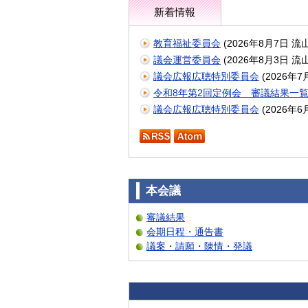
新着情報
教育福祉委員会
(
2026年8月7日
流
議会運営委員会
(
2026年8月3日
流
議会広報広聴特別委員会
(
2026年7
令和8年第2回定例会 審議結果一
議会広報広聴特別委員会
(
2026年6
RSS
Atom
本会議
審議結果
会期日程・通告書
議案・請願・陳情・発議