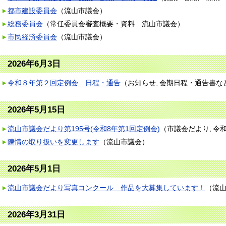
都市建設委員会
（
流山市議会
）
総務委員会
（
常任委員会審査概要・資料
流山市議会
）
市民経済委員会
（
流山市議会
）
2026年6月3日
令和８年第２回定例会 日程・通告
（
お知らせ
会期日程・通告書な
2026年5月15日
流山市議会だより第195号(令和8年第1回定例会)
（
市議会だより
令
陳情の取り扱いを変更します
（
流山市議会
）
2026年5月1日
流山市議会だより写真コンクール 作品を大募集しています！
（
流
2026年3月31日