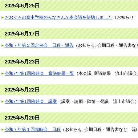
2025年6月25日
おおぐろの森中学校のみなさんが本会議を傍聴しました
（
お知らせ
2025年6月17日
令和７年第２回定例会 日程・通告
（
お知らせ
会期日程・通告書な
2025年5月23日
令和7年第1回臨時会 審議結果一覧
（
本会議
審議結果
流山市議会
2025年5月22日
令和7年第1回臨時会 議案
（
議案・請願・陳情・発議
流山市議会
2025年5月20日
令和７年第１回臨時会 日程
（
お知らせ
会期日程・通告書など
流