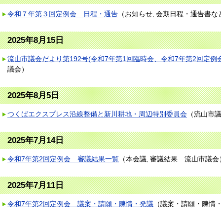
令和７年第３回定例会 日程・通告
（
お知らせ
会期日程・通告書な
2025年8月15日
流山市議会だより第192号(令和7年第1回臨時会、令和7年第2回定例会
議会
）
2025年8月5日
つくばエクスプレス沿線整備と新川耕地・周辺特別委員会
（
流山市
2025年7月14日
令和7年第2回定例会 審議結果一覧
（
本会議
審議結果
流山市議会
2025年7月11日
令和7年第2回定例会 議案・請願・陳情・発議
（
議案・請願・陳情