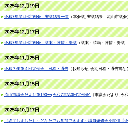
2025年12月19日
令和7年第4回定例会 審議結果一覧
（
本会議
審議結果
流山市議会
2025年12月17日
令和7年第4回定例会 議案・陳情・発議
（
議案・請願・陳情・発議
2025年11月25日
令和７年第４回定例会 日程・通告
（
お知らせ
会期日程・通告書な
2025年11月15日
流山市議会だより第193号(令和7年第3回定例会)
（
市議会だより
令
2025年10月17日
［終了しました］～どなたでも参加できます～議員研修会を開催【令和7