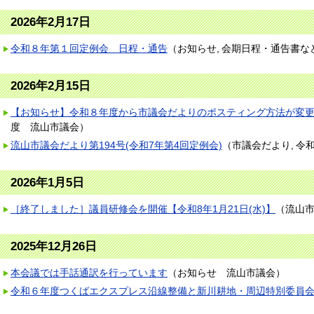
2026年2月17日
令和８年第１回定例会 日程・通告
（
お知らせ
会期日程・通告書な
2026年2月15日
【お知らせ】令和８年度から市議会だよりのポスティング方法が変
度
流山市議会
）
流山市議会だより第194号(令和7年第4回定例会)
（
市議会だより
令
2026年1月5日
［終了しました］議員研修会を開催【令和8年1月21日(水)】
（
流山
2025年12月26日
本会議では手話通訳を行っています
（
お知らせ
流山市議会
）
令和６年度つくばエクスプレス沿線整備と新川耕地・周辺特別委員