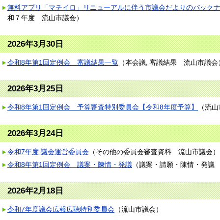
無料アプリ「マチイロ」リニューアルに伴う市議会だよりのバック
和７年度
流山市議会
）
2026年3月30日
令和8年第1回定例会 審議結果一覧
（
本会議
審議結果
流山市議会
2026年3月25日
令和8年第1回定例会 予算審査特別委員会【令和8年度予算】
（
流山
2026年3月24日
令和7年度 議会運営委員会
（
その他の委員会審査資料
流山市議会
）
令和8年第1回定例会 議案・陳情・発議
（
議案・請願・陳情・発議
2026年2月18日
令和7年度議会広報広聴特別委員会
（
流山市議会
）