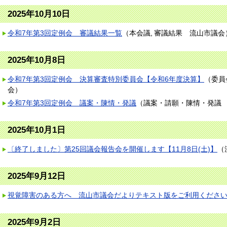
2025年10月10日
令和7年第3回定例会 審議結果一覧
（
本会議
審議結果
流山市議会
2025年10月8日
令和7年第3回定例会 決算審査特別委員会【令和6年度決算】
（
委員
会
）
令和7年第3回定例会 議案・陳情・発議
（
議案・請願・陳情・発議
2025年10月1日
〔終了しました〕第25回議会報告会を開催します【11月8日(土)】
（
2025年9月12日
視覚障害のある方へ 流山市議会だよりテキスト版をご利用くださ
2025年9月2日