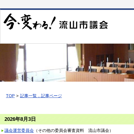
本
文
へ
移
動
TOP
記事一覧，記事ページ
2026年8月3日
議会運営委員会
（
その他の委員会審査資料
流山市議会
）