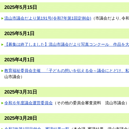
2025年5月15日
流山市議会だより第191号(令和7年第1回定例会)
（
市議会だより
令
2025年5月1日
【募集は終了しました】流山市議会だより写真コンクール 作品を
2025年4月1日
教育福祉委員会主催 「子どもの想いを伝える会～議会にとどけ、
山市議会
）
2025年3月31日
令和６年度議会運営委員会
（
その他の委員会審査資料
流山市議会
2025年3月28日