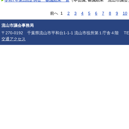
令和7年第1回定例会 審議結果一覧
（
本会議
審議結果
流山市議会
前へ
1
2
3
4
5
6
7
8
9
10
流山市議会事務局
〒270-0192 千葉県流山市平和台1-1-1 流山市役所第１庁舎４階 TEL：04-7150-6
交通アクセス