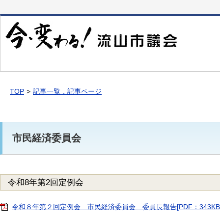
本
文
へ
移
動
TOP
記事一覧，記事ページ
市民経済委員会
令和8年第2回定例会
令和８年第２回定例会 市民経済委員会 委員長報告[PDF：343KB