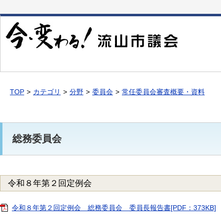
本
文
へ
移
動
TOP
カテゴリ
分野
委員会
常任委員会審査概要・資料
総務委員会
令和８年第２回定例会
令和８年第２回定例会 総務委員会 委員長報告書[PDF：373KB]