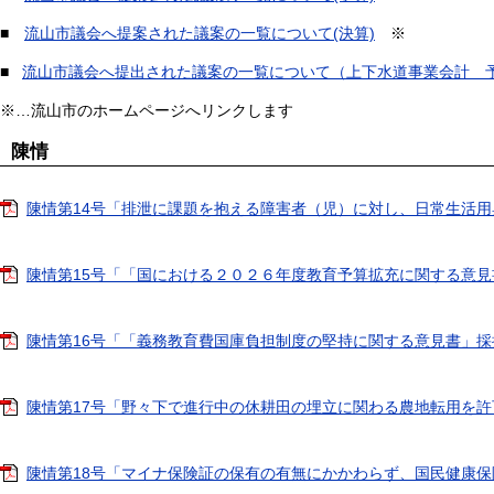
■
流山市議会へ提案された議案の一覧について(決算)
※
■
流山市議会へ提出された議案の一覧について（上下水道事業会計 
※…流山市のホームページへリンクします
陳情
陳情第14号「排泄に課題を抱える障害者（児）に対し、日常生活用具へ
陳情第15号「「国における２０２６年度教育予算拡充に関する意見書」
陳情第16号「「義務教育費国庫負担制度の堅持に関する意見書」採択に関
陳情第17号「野々下で進行中の休耕田の埋立に関わる農地転用を許可し
陳情第18号「マイナ保険証の保有の有無にかかわらず、国民健康保険