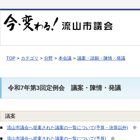
本
文
へ
移
動
TOP
カテゴリ
分野
本会議
議案・請願・陳情・発議
令和7年第3回定例会 議案・陳情・発議
議案
■
流山市議会へ提案された議案の一覧について(予算・決算以外)
※
■
流山市議会へ提案された議案の一覧について(予算)
※