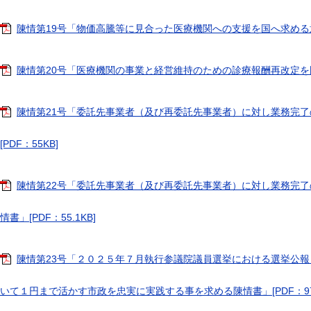
陳情第19号「物価高騰等に見合った医療機関への支援を国へ求める意見
陳情第20号「医療機関の事業と経営維持のための診療報酬再改定を国に
陳情第21号「委託先事業者（及び再委託先事業者）に対し業務完
[PDF：55KB]
陳情第22号「委託先事業者（及び再委託先事業者）に対し業務完
情書」[PDF：55.1KB]
陳情第23号「２０２５年７月執行参議院議員選挙における選挙公
いて１円まで活かす市政を忠実に実践する事を求める陳情書」[PDF：97.