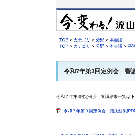
本
文
へ
移
動
TOP
カテゴリ
分野
本会議
TOP
カテゴリ
分野
本会議
審
令和7年第3回定例会 審
令和７年第3回定例会 審議結果一覧は
令和７年第３回定例会 議決結果[PDF：