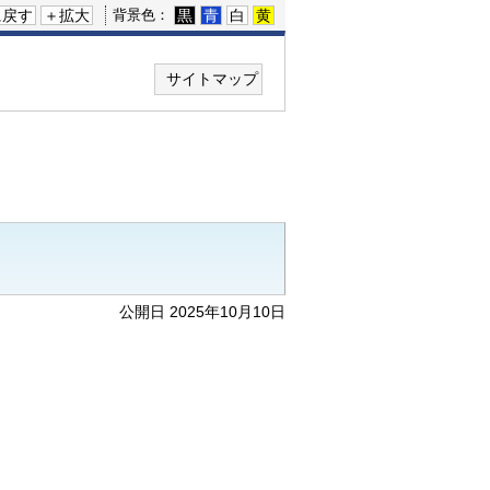
に戻す
＋拡大
黒
青
白
黄
背景色：
サイトマップ
公開日 2025年10月10日