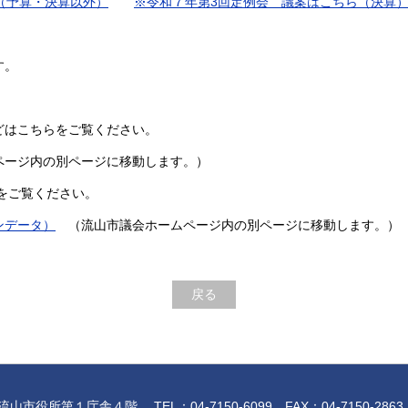
（予算・決算以外）
※令和７年第3回定例会 議案はこちら（決算
す。
どはこちらをご覧ください。
ージ内の別ページに移動します。）
をご覧ください。
ンデータ）
（流山市議会ホームページ内の別ページに移動します。）
戻る
役所第１庁舎４階 TEL：04-7150-6099 FAX：04-7150-2863 e-mail:g