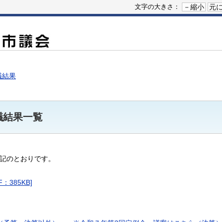
－縮小
元
文字の大きさ：
議結果
議結果一覧
下記のとおりです。
385KB]