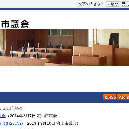
－縮小
元
文字の大きさ：
RSS
日
流山市議会
）
員会
（
2014年2月7日
流山市議会
）
25.7.2)
（
2013年9月10日
流山市議会
）