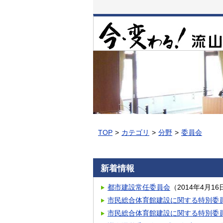
本
文
へ
移
動
TOP
カテゴリ
分野
委員会
新着情報
都市建設常任委員会
（
2014年4月16
市民総合体育館建設に関する特別委
市民総合体育館建設に関する特別委員会(H