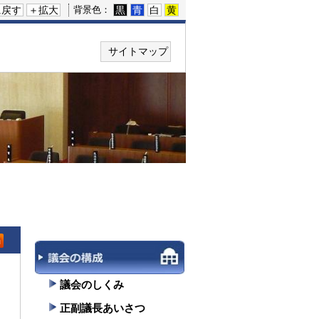
に戻す
＋拡大
黒
青
白
黄
背景色：
サイトマップ
Atom
議会のしくみ
正副議長あいさつ