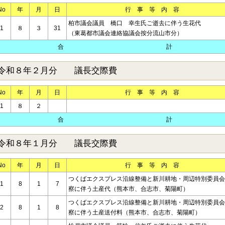
No
年
月
日
行 事 等 内 容
柏市議会議員 橋口 幸生氏ご逝去に伴う生花代
1
８
３
31
（東葛都市議会連絡協議会按分流山市分）
合 計
令和８年２月分 議長交際費
No
年
月
日
行 事 等 内 容
1
８
２
合 計
令和８年１月分 議長交際費
No
年
月
日
行 事 等 内 容
つくばエクスプレス沿線整備と新川耕地・周辺特別委員会
1
8
1
7
察に伴う土産代（熊本市、合志市、菊陽町）
つくばエクスプレス沿線整備と新川耕地・周辺特別委員会
2
8
1
8
察に伴う土産送付料（熊本市、合志市、菊陽町）