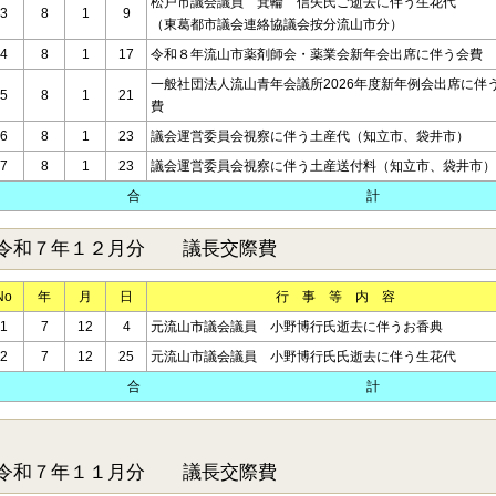
松戸市議会議員 箕輪 信矢氏ご逝去に伴う生花代
3
8
1
9
（東葛都市議会連絡協議会按分流山市分）
4
8
1
17
令和８年流山市薬剤師会・薬業会新年会出席に伴う会費
一般社団法人流山青年会議所2026年度新年例会出席に伴
5
8
1
21
費
6
8
1
23
議会運営委員会視察に伴う土産代（知立市、袋井市）
7
8
1
23
議会運営委員会視察に伴う土産送付料（知立市、袋井市）
合 計
令和７年１２月分 議長交際費
No
年
月
日
行 事 等 内 容
1
7
12
4
元流山市議会議員 小野博行氏逝去に伴うお香典
2
7
12
25
元流山市議会議員 小野博行氏氏逝去に伴う生花代
合 計
令和７年１１月分 議長交際費