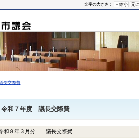
－縮小
元
文字の大きさ：
議長交際費
令和７年度 議長交際費
令和８年３月分 議長交際費