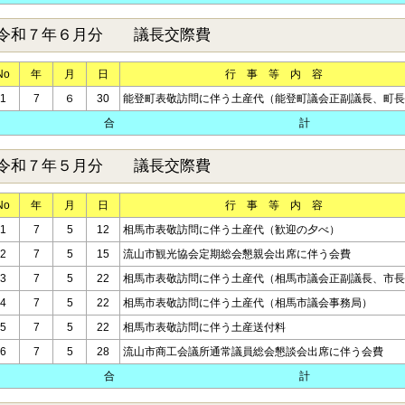
令和７年６月分 議長交際費
No
年
月
日
行 事 等 内 容
1
7
６
30
能登町表敬訪問に伴う土産代（能登町議会正副議長、町長
合 計
令和７年５月分 議長交際費
No
年
月
日
行 事 等 内 容
1
7
5
12
相馬市表敬訪問に伴う土産代（歓迎の夕べ）
2
7
5
15
流山市観光協会定期総会懇親会出席に伴う会費
3
7
5
22
相馬市表敬訪問に伴う土産代（相馬市議会正副議長、市長
4
7
5
22
相馬市表敬訪問に伴う土産代（相馬市議会事務局）
5
7
5
22
相馬市表敬訪問に伴う土産送付料
6
7
5
28
流山市商工会議所通常議員総会懇談会出席に伴う会費
合 計