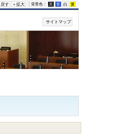
に戻す
＋拡大
黒
青
白
黄
背景色：
サイトマップ