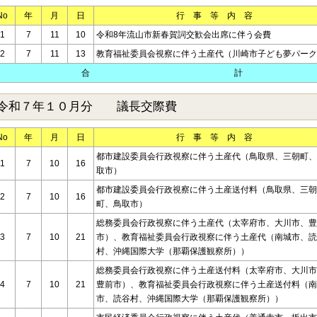
No
年
月
日
行 事 等 内 容
1
7
11
10
令和8年流山市新春賀詞交歓会出席に伴う会費
2
7
11
13
教育福祉委員会視察に伴う土産代（川崎市子ども夢パーク
合 計
令和７年１０月分 議長交際費
No
年
月
日
行 事 等 内 容
都市建設委員会行政視察に伴う土産代（鳥取県、三朝町、
1
7
10
16
取市）
都市建設委員会行政視察に伴う土産送付料（鳥取県、三朝
2
7
10
16
町、鳥取市）
総務委員会行政視察に伴う土産代（太宰府市、大川市、豊
3
7
10
21
市）、教育福祉委員会行政視察に伴う土産代（南城市、読
村、沖縄国際大学（那覇保護観察所））
総務委員会行政視察に伴う土産送付料（太宰府市、大川市
4
7
10
21
豊前市）、教育福祉委員会行政視察に伴う土産送付料（南
市、読谷村、沖縄国際大学（那覇保護観察所））