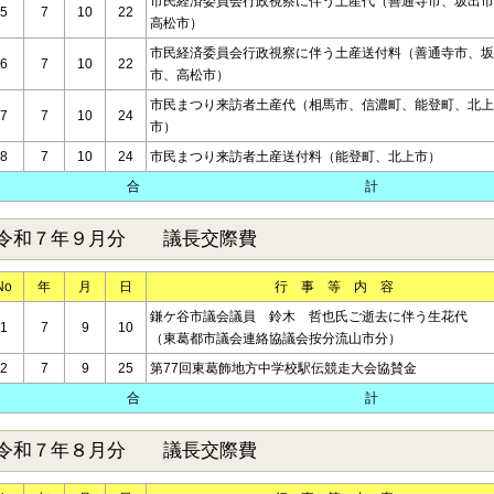
市民経済委員会行政視察に伴う土産代（善通寺市、坂出市
5
7
10
22
高松市）
市民経済委員会行政視察に伴う土産送付料（善通寺市、坂
6
7
10
22
市、高松市）
市民まつり来訪者土産代（相馬市、信濃町、能登町、北上
7
7
10
24
市）
8
7
10
24
市民まつり来訪者土産送付料（能登町、北上市）
合 計
令和７年９月分 議長交際費
No
年
月
日
行 事 等 内 容
鎌ケ谷市議会議員 鈴木 哲也氏ご逝去に伴う生花代
1
7
9
10
（東葛都市議会連絡協議会按分流山市分）
2
7
9
25
第77回東葛飾地方中学校駅伝競走大会協賛金
合 計
令和７年８月分 議長交際費