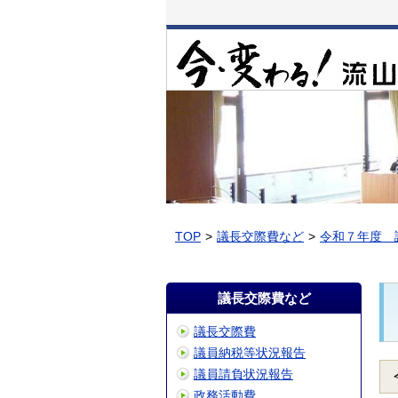
本
文
へ
移
動
TOP
議長交際費など
令和７年度 
議長交際費など
議長交際費
議員納税等状況報告
議員請負状況報告
政務活動費