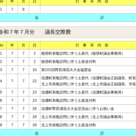
No
年
月
日
行 事 等 内 容
1
7
8
合 計
令和７年７月分 議長交際費
No
年
月
日
行 事 等 内 容
1
7
7
2
能登町表敬訪問に伴う土産代（能登町議会事務局）
2
7
7
2
能登町表敬訪問に伴う土産送付料
3
7
7
10
第101回野尻湖花火大会協賛金
信濃町表敬訪問に伴う土産代（信濃町議会正副議長、町長
4
7
7
22
北上市表敬訪問に伴う土産代（北上市議会正副議長、市長
5
7
7
23
信濃町表敬訪問に伴う土産代（信濃町議会事務局）
6
7
7
23
信濃町表敬訪問に伴う土産送付料
7
7
7
26
信濃町野尻湖花火大会交流会に伴うお祝い金
8
7
7
29
北上市表敬訪問に伴う土産代（北上市議会事務局）
9
7
7
29
北上市表敬訪問に伴う土産送付料
合 計