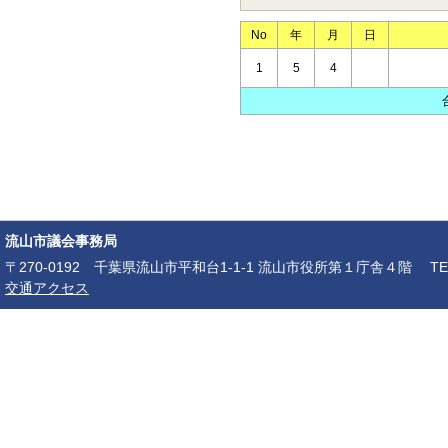
No
年
月
日
1
5
4
流山市議会事務局
〒270-0192 千葉県流山市平和台1-1-1 流山市役所第１庁舎４階 TEL：04-7150-6
交通アクセス