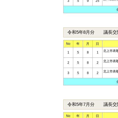
3
5
9
25
令和5年8月分 議長交
No
年
月
日
北上市表
1
5
8
1
北上市表
2
5
8
2
北上市表
3
5
8
2
令和5年7月分 議長交
No
年
月
日