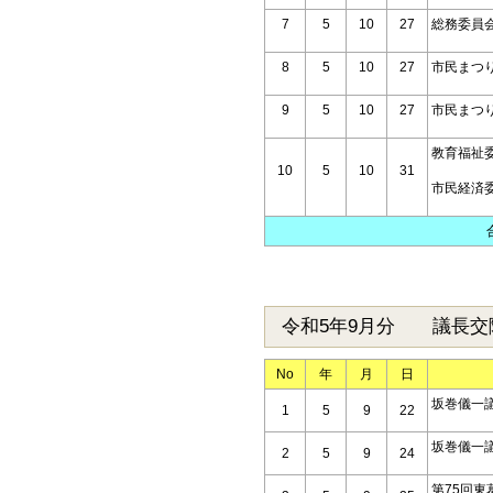
7
5
10
27
総務委員
8
5
10
27
市民まつ
9
5
10
27
市民まつ
教育福祉
10
5
10
31
市民経済
令和5年9月分 議長交
No
年
月
日
坂巻儀一
1
5
9
22
坂巻儀一
2
5
9
24
第75回