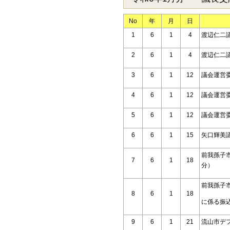
No
年
月
日
1
6
1
4
渡辺仁二
2
6
1
4
渡辺仁二
3
6
1
12
議会運営
4
6
1
12
議会運営
5
6
1
12
議会運営
6
6
1
15
矢口輝美
前我孫子
7
6
1
18
分）
前我孫子
8
6
1
18
に係る振
9
6
1
21
流山市デ