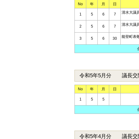
No
年
月
日
清水大議
1
5
6
7
清水大議
2
5
6
7
能登町表
3
5
6
30
令和5年5月分 議長交
No
年
月
日
1
5
5
令和5年4月分 議長交