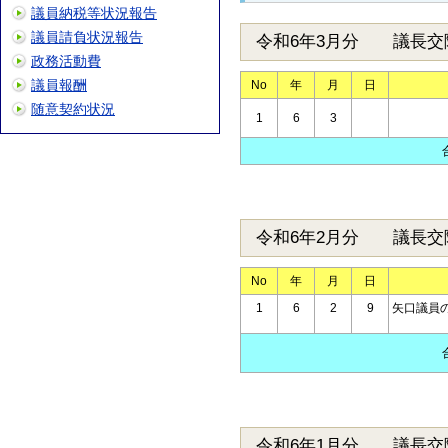
議員納税等状況報告
議員請負状況報告
令和6年3月分 議長交
政務活動費
議員報酬
No
年
月
日
随意契約状況
1
6
3
令和6年2月分 議長交
No
年
月
日
1
6
2
9
矢口議員
令和6年1月分 議長交