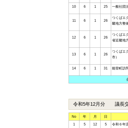
10
6
1
25
一般社団
つくばエ
11
6
1
26
畿地方整
つくばエ
12
6
1
26
省近畿地
つくばエ
13
6
1
26
市）
14
6
1
31
能登町訪
令和5年12月分 議長
No
年
月
日
1
5
12
5
令和６年