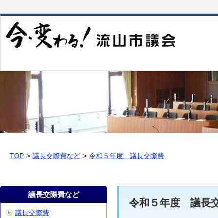
本
文
へ
移
動
TOP
議長交際費など
令和５年度 議長交際費
議長交際費など
令和５年度 議長
議長交際費