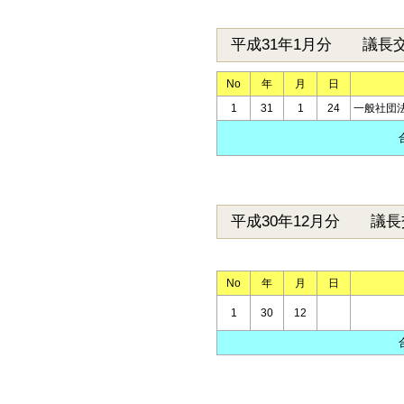
平成31年1月分 議長
No
年
月
日
1
31
1
24
一般社団法
平成30年12月分 議長
No
年
月
日
1
30
12