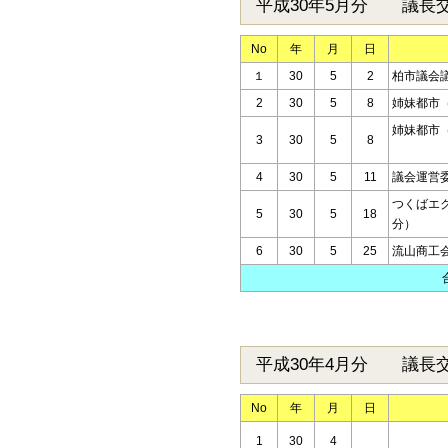
平成30年5月分 議長
No
年
月
日
１
30
5
2
柏市議会
2
30
5
8
姉妹都市
姉妹都市
3
30
5
8
（
4
30
5
11
議会運営
つくばエ
5
30
5
18
分）
6
30
5
25
流山商工
平成30年4月分 議長
No
年
月
日
1
30
4