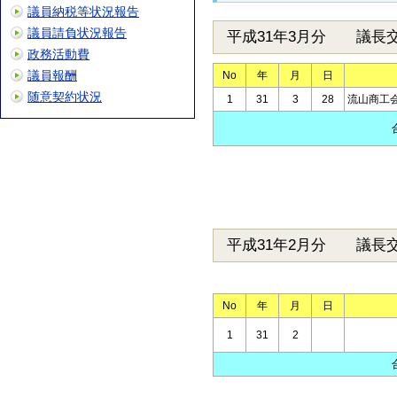
議員納税等状況報告
議員請負状況報告
平成31年3月分 議長
政務活動費
議員報酬
No
年
月
日
随意契約状況
1
31
3
28
流山商工
平成31年2月分 議長
No
年
月
日
1
31
2