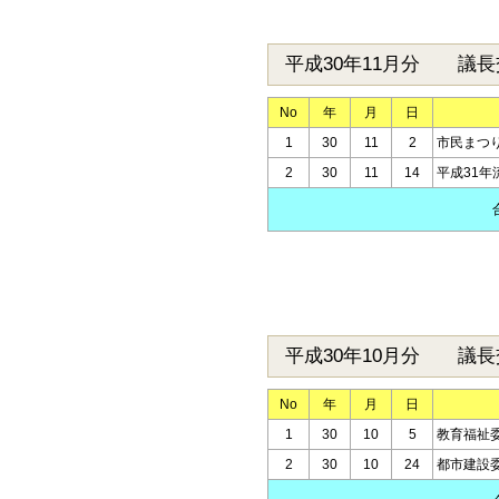
平成30年11月分 議長
No
年
月
日
1
30
11
2
市民まつ
2
30
11
14
平成31
平成30年10月分 議長
No
年
月
日
1
30
10
5
教育福祉
2
30
10
24
都市建設