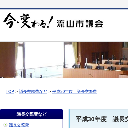
本
文
へ
移
動
TOP
議長交際費など
平成30年度 議長交際費
議長交際費など
平成30年度 議長
議長交際費