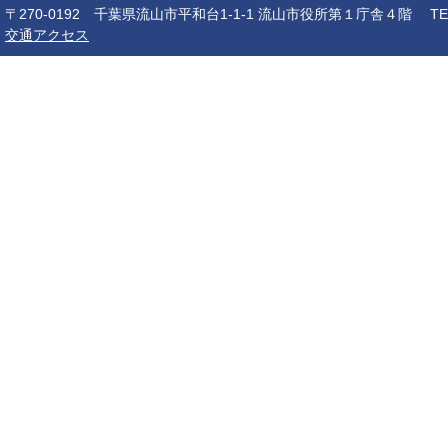
〒270-0192 千葉県流山市平和台1-1-1 流山市役所第１庁舎４階 TEL：04-7150-6
交通アクセス