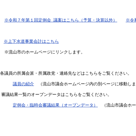
※令和７年第１回定例会 議案はこちら（予算・決算以外）
※令
※上下水道事業会計はこちら
※流山市のホームページにリンクします。
各議員の所属会派・所属政党・連絡先などはこちらをご覧ください。
議員の紹介
（流山市議会ホームページ内の別ページに移動しま
審議結果一覧のオープンデータはこちらをご覧ください。
定例会・臨時会審議結果（オープンデータ）
（流山市議会ホー