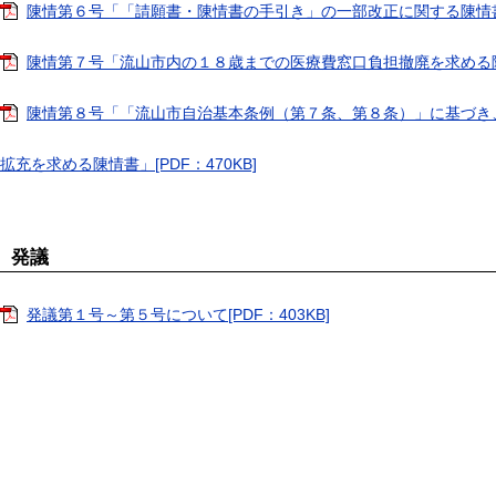
陳情第６号「「請願書・陳情書の手引き」の一部改正に関する陳情書」[
陳情第７号「流山市内の１８歳までの医療費窓口負担撤廃を求める陳情書
陳情第８号「「流山市自治基本条例（第７条、第８条）」に基づき
拡充を求める陳情書」[PDF：470KB]
発議
発議第１号～第５号について[PDF：403KB]