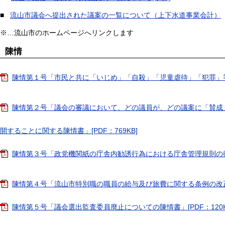
■
流山市議会へ提出された議案の一覧について（上下水道事業会計）
※…流山市のホームページへリンクします
陳情
陳情第１号「市民と共に「いじめ」「自殺」「児童虐待」「犯罪」等を
陳情第２号「議会の審議において、どの議員が、どの議案に「賛成
開することに関する陳情書」[PDF：769KB]
陳情第３号「政党機関紙の庁舎内勧誘行為における庁舎管理規則の徹底
陳情第４号「流山市特別職の職員の給与及び旅費に関する条例の改正に関
陳情第５号「議会選出監査委員廃止についての陳情書」[PDF：120K