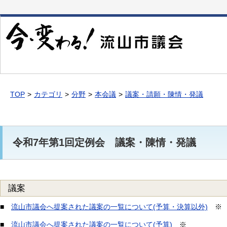
本
文
へ
移
動
TOP
カテゴリ
分野
本会議
議案・請願・陳情・発議
令和7年第1回定例会 議案・陳情・発議
議案
■
流山市議会へ提案された議案の一覧について(予算・決算以外)
※
■
流山市議会へ提案された議案の一覧について(予算)
※