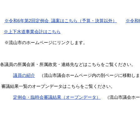
※令和6年第2回定例会 議案はこちら（予算・決算以外）
※令和
※上下水道事業会計はこちら
※流山市のホームページにリンクします。
各議員の所属会派・所属政党・連絡先などはこちらをご覧ください。
議員の紹介
（流山市議会ホームページ内の別ページに移動しま
審議結果一覧のオープンデータはこちらをご覧ください。
定例会・臨時会審議結果（オープンデータ）
（流山市議会ホー