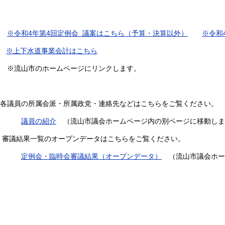
※令和4年第4回定例会 議案はこちら（予算・決算以外）
※令和
※上下水道事業会計はこちら
※流山市のホームページにリンクします。
各議員の所属会派・所属政党・連絡先などはこちらをご覧ください。
議員の紹介
（流山市議会ホームページ内の別ページに移動しま
審議結果一覧のオープンデータはこちらをご覧ください。
定例会・臨時会審議結果（オープンデータ）
（流山市議会ホー