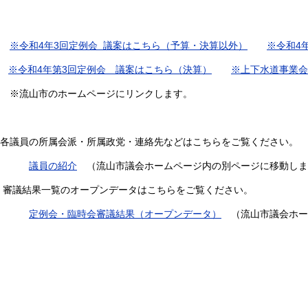
※令和4年3回定例会 議案はこちら（予算・決算以外）
※令和4
※令和4年第3回定例会 議案はこちら（決算）
※上下水道事業会
※流山市のホームページにリンクします。
各議員の所属会派・所属政党・連絡先などはこちらをご覧ください。
議員の紹介
（流山市議会ホームページ内の別ページに移動しま
審議結果一覧のオープンデータはこちらをご覧ください。
定例会・臨時会審議結果（オープンデータ）
（流山市議会ホー