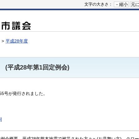
－縮小
元
文字の大きさ：
平成28年度
 (平成28年第1回定例会)
155号が発行されました。
]
定例会概要、平成28年熊本地震で被災された方々へ(お見舞い文)、クロ