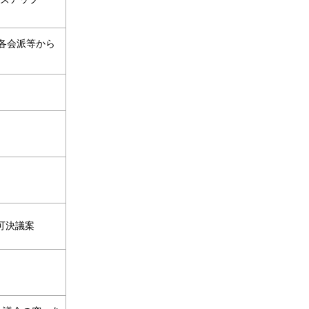
各会派等から
可決議案