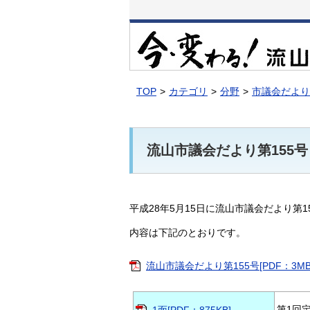
本
文
へ
移
動
TOP
カテゴリ
分野
市議会だより
流山市議会だより第155号
平成28年5月15日に流山市議会だより第
内容は下記のとおりです。
流山市議会だより第155号[PDF：3MB
第1回