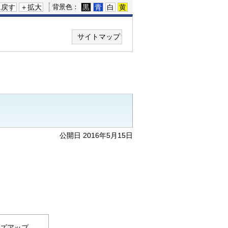
に戻す
＋拡大
黒
青
白
黄
背景色：
サイトマップ
公開日 2016年5月15日
ーズアップ