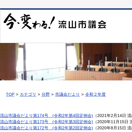
本
文
へ
移
動
TOP
カテゴリ
分野
市議会だより
令和２年度
流山市議会だより第174号 (令和2年第4回定例会)
（
2021年2月14日
流
流山市議会だより第173号 (令和2年第3回定例会)
（
2020年11月15日
流山市議会だより第172号 (令和2年第2回定例会)
（
2020年8月15日
流