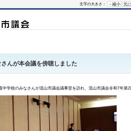
－縮小
元
文字の大きさ：
なさんが本会議を傍聴しました
の森中学校のみなさんが流山市議会議事堂を訪れ、流山市議会令和7年第