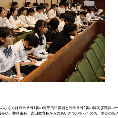
のみなさんは通告番号1番の阿部治正議員と通告番号2番の岡明彦議員の
議長や、井崎市長、吉田教育長からのあいさつがあったのち、生徒の皆