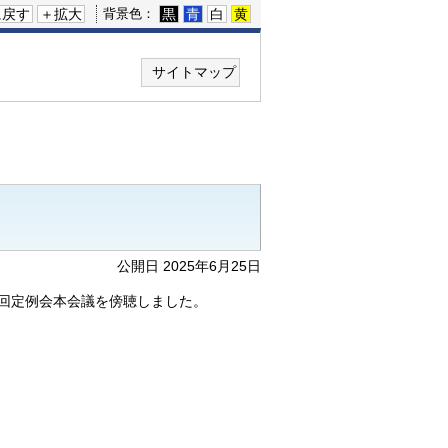
に戻す
＋拡大
黒
青
白
黄
背景色：
サイトマップ
公開日 2025年6月25日
2回定例会本会議を傍聴しました。