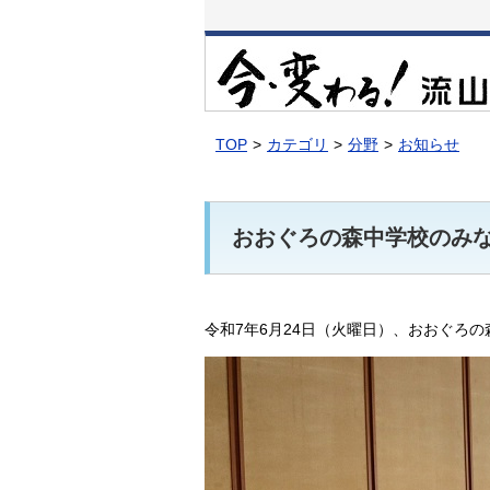
本
文
へ
移
動
TOP
カテゴリ
分野
お知らせ
おおぐろの森中学校のみ
令和7年6月24日（火曜日）、おおぐろ