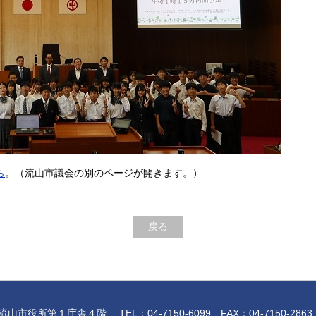
ら
。（流山市議会の別のページが開きます。）
戻る
役所第１庁舎４階 TEL：04-7150-6099 FAX：04-7150-2863 e-mail:g