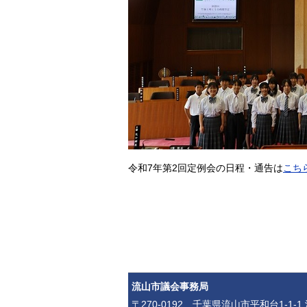
令和7年第2回定例会の日程・通告は
こち
流山市議会事務局
〒270-0192 千葉県流山市平和台1-1-1 流山市